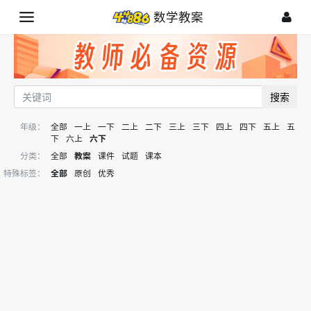
数学教案
搜索
年级：
全部
一上
一下
二上
二下
三上
三下
四上
四下
五上
五
下
六上
六下
分类：
全部
教案
课件
试题
课本
特殊标签：
全部
原创
优秀