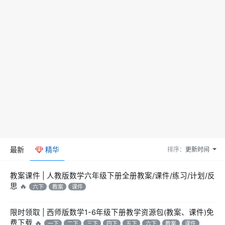
最新
精华
排序：
更新时间
教案课件 | 人教版数学六年级下册全册教案/课件/练习/计划/反
思
🔥
六下
教案
课件
限时领取 | 西师版数学1-6年级下册教学资源包(教案、课件)免
费下载
🔥
一下
二下
三下
四下
五下
六下
教案
课件